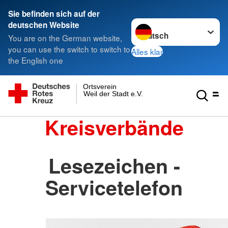
Sie befinden sich auf der
Sprache wechseln zu
deutschen Website
You are on the German website,
you can use the switch to switch to
Alles klar
the English one
Ortsverein
Weil der Stadt e.V.
Kreisverbände
Lesezeichen -
Servicetelefon