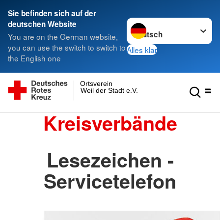
Sie befinden sich auf der
Sprache wechseln zu
deutschen Website
You are on the German website,
you can use the switch to switch to
Alles klar
the English one
Ortsverein
Weil der Stadt e.V.
Kreisverbände
Lesezeichen -
Servicetelefon