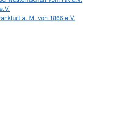
e.V.
ankfurt a. M. von 1866 e.V.