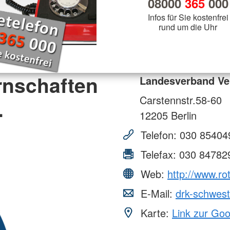
08000
365
000
Infos für Sie kostenfrei
rund um die Uhr
rnschaften
Landesverband Ve
Carstennstr.58-60
.
12205
Berlin
Telefon:
030 85404
Telefax:
030 84782
Web:
http://www.r
E-Mail:
drk-schwes
Karte:
Link zur Go