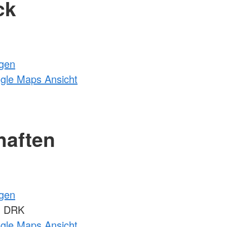
ck
ngen
ogle Maps Ansicht
haften
ngen
m DRK
ogle Maps Ansicht