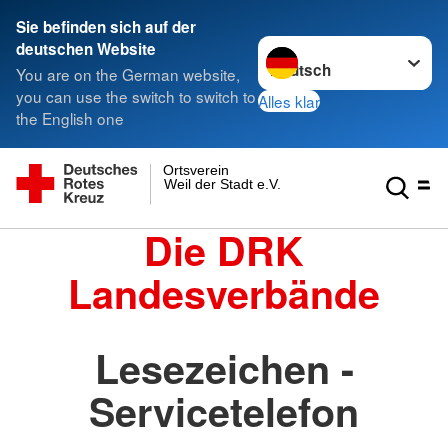
Sie befinden sich auf der
Sprache wechseln zu
deutschen Website
You are on the German website,
you can use the switch to switch to
Alles klar
the English one
Ortsverein
Weil der Stadt e.V.
Die DRK
Landesverbände
Lesezeichen -
Servicetelefon