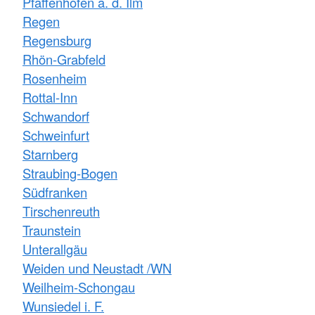
Pfaffenhofen a. d. Ilm
Regen
Regensburg
Rhön-Grabfeld
Rosenheim
Rottal-Inn
Schwandorf
Schweinfurt
Starnberg
Straubing-Bogen
Südfranken
Tirschenreuth
Traunstein
Unterallgäu
Weiden und Neustadt /WN
Weilheim-Schongau
Wunsiedel i. F.