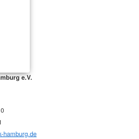
mburg e.V.
 0
1
rk-hamburg.de