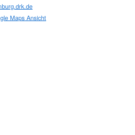
mburg.drk.de
ogle Maps Ansicht