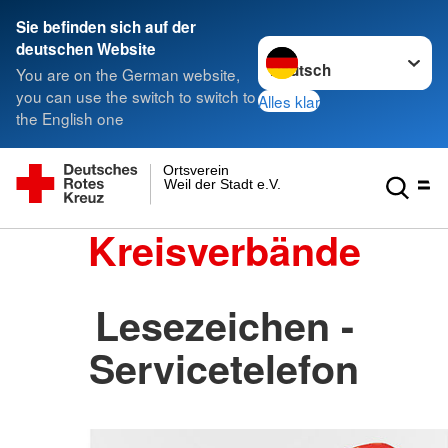
Sie befinden sich auf der
Sprache wechseln zu
deutschen Website
You are on the German website,
you can use the switch to switch to
Alles klar
the English one
Ortsverein
Weil der Stadt e.V.
Kreisverbände
Lesezeichen -
Servicetelefon