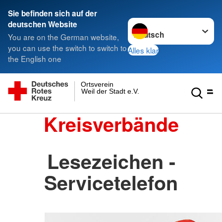
Sie befinden sich auf der
Sprache wechseln zu
deutschen Website
You are on the German website,
you can use the switch to switch to
Alles klar
the English one
Ortsverein
Weil der Stadt e.V.
Kreisverbände
Lesezeichen -
Servicetelefon