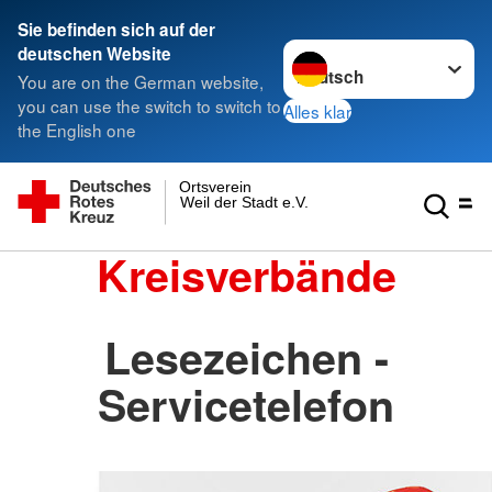
Sie befinden sich auf der
Sprache wechseln zu
deutschen Website
You are on the German website,
you can use the switch to switch to
Alles klar
the English one
Ortsverein
Weil der Stadt e.V.
Kreisverbände
Lesezeichen -
Servicetelefon