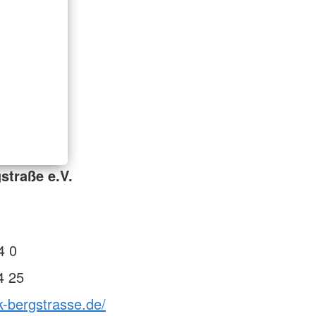
straße e.V.
4 0
4 25
k-bergstrasse.de/