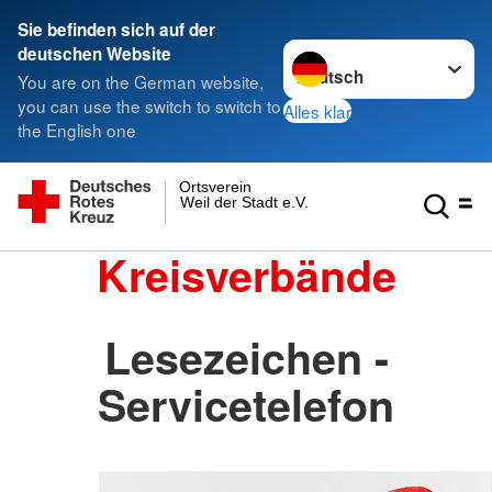
Sie befinden sich auf der
Sprache wechseln zu
deutschen Website
You are on the German website,
you can use the switch to switch to
Alles klar
the English one
Ortsverein
Weil der Stadt e.V.
Kreisverbände
Lesezeichen -
Servicetelefon