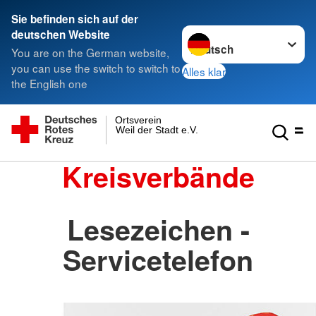
Sie befinden sich auf der
Sprache wechseln zu
deutschen Website
You are on the German website,
you can use the switch to switch to
Alles klar
the English one
Ortsverein
Weil der Stadt e.V.
Kreisverbände
Lesezeichen -
Servicetelefon