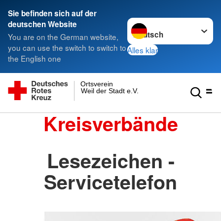
Sie befinden sich auf der
Sprache wechseln zu
deutschen Website
You are on the German website,
you can use the switch to switch to
Alles klar
the English one
Ortsverein
Weil der Stadt e.V.
Kreisverbände
Lesezeichen -
Servicetelefon